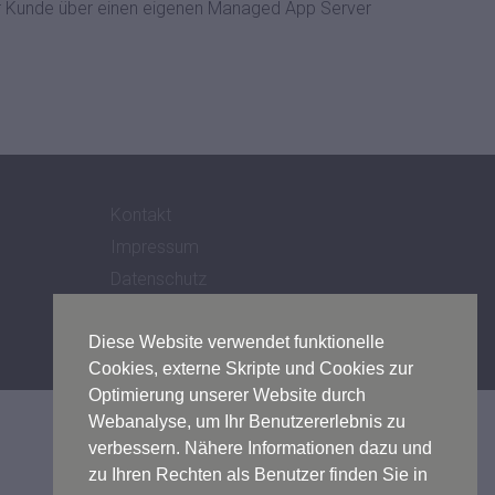
eder Kunde über einen eigenen Managed App Server
n.
.
Kontakt
Impressum
Datenschutz
AGB
Diese Website verwendet funktionelle
Cookies, externe Skripte und Cookies zur
Optimierung unserer Website durch
Webanalyse, um Ihr Benutzererlebnis zu
verbessern. Nähere Informationen dazu und
zu Ihren Rechten als Benutzer finden Sie in