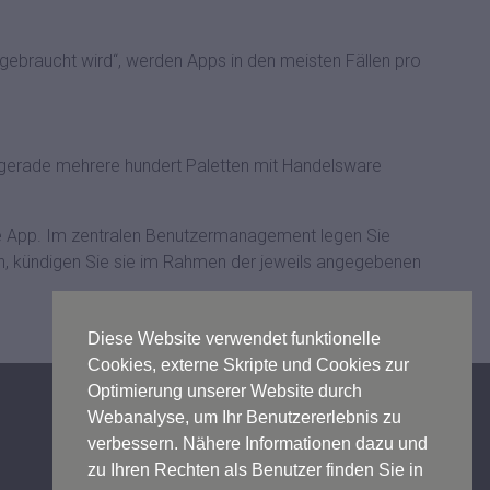
gebraucht wird“, werden Apps in den meisten Fällen pro
n gerade mehrere hundert Paletten mit Handelsware
tige App. Im zentralen Benutzermanagement legen Sie
n, kündigen Sie sie im Rahmen der jeweils angegebenen
Diese Website verwendet funktionelle
Cookies, externe Skripte und Cookies zur
Optimierung unserer Website durch
Webanalyse, um Ihr Benutzererlebnis zu
Kontakt
verbessern. Nähere Informationen dazu und
Impressum
zu Ihren Rechten als Benutzer finden Sie in
Datenschutz