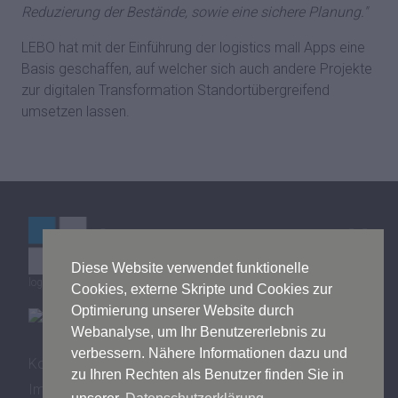
Reduzierung der Bestände, sowie eine sichere Planung."
LEBO hat mit der Einführung der logistics mall Apps eine
Basis geschaffen, auf welcher sich auch andere Projekte
zur digitalen Transformation Standortübergreifend
umsetzen lassen.
Diese Website verwendet funktionelle
logistics mall © by Bitergo GmbH
Cookies, externe Skripte und Cookies zur
Optimierung unserer Website durch
Webanalyse, um Ihr Benutzererlebnis zu
verbessern. Nähere Informationen dazu und
Kontakt
zu Ihren Rechten als Benutzer finden Sie in
Impressum